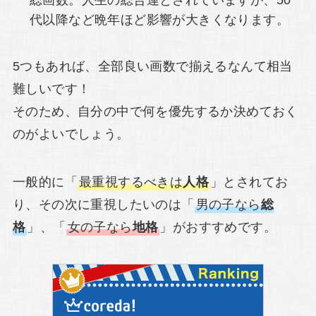
総画数。人生の総合運とされていますが、50
代以降など晩年ほど影響が大きくなります。
5つもあれば、全部良い画数で揃えるなんて相当
難しいです！
そのため、自分の中で何を優先するか決めておく
のがよいでしょう。
一般的に「
最重視するべきは
人格
」とされてお
り、その次に重視したいのは「
男の子なら
総
格
」、「
女の子なら
地格
」がおすすめです。