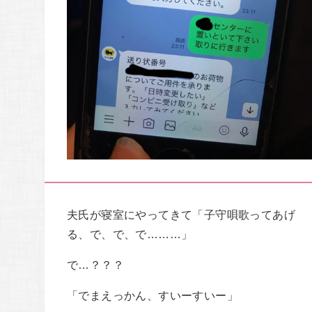
夫氏が寝室にやってきて「子守唄歌ってあげ
る、で、で、で………」
で…？？？
「でまえっかん、すいーすいー」